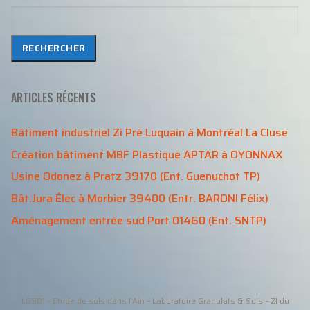
Rechercher
RECHERCHER
ARTICLES RÉCENTS
Bâtiment industriel Zi Pré Luquain à Montréal La Cluse
Création bâtiment MBF Plastique APTAR à OYONNAX
Usine Odonez à Pratz 39170 (Ent. Guenuchot TP)
Bât.Jura Élec à Morbier 39400 (Entr. BARONI Félix)
Aménagement entrée sud Port 01460 (Ent. SNTP)
LGS01 – Etude de sols dans l’Ain – Laboratoire Granulats & Sols – ZI du